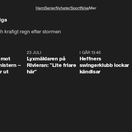
Hem
Serier
Nyheter
Sport
Nöje
Mer
Livsstil
lga
ch krafigt regn efter stormen
0:37
23 JULI
2:02
I GÅR 13:46
0:5
 mot
Lyxmäklaren på
Heffners
istern –
Rivieran: "Lite friare
swingerklubb lockar
r ut
här"
kändisar