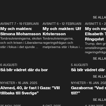
SE ALLA
7
AVSNITT 7
•
19 FEBRUARI
24:30
AVSNITT 6
•
12 FEBRUARI
27:30
AVSNITT 5
•
My och makten:
My och makten: Ulf
My och ma
Simona Mohamsson
Kristersson
Elisabeth
 
Tonårsutvisningarna, skolan 
Tonårsutvisningarna, 
Ringqvist
och och krisen i Liberalerna 
regeringsfrågan och 
Trump, den gr
står i fokus i det sjunde 
matpriserna står i fokus i 
omställningen
avsnittet av ”My och 
det sjätte avsnittet av ”My 
regeringsfråga
makten”. Se när 
och makten”. Se när 
centrum i det 
SE ALLA
Aftonbladets inrikespolitiska 
Aftonbladets inrikespolitiska 
avsnittet av ”
kommentator My 
kommentator My 
6
6 AUGUSTI
1:06
5 AUGUSTI
Makten”. Se nä
Rohwedder ställer 
Rohwedder ställer 
Så blir vädret där du bor
Så blir vädret där
Aftonbladets in
utbildnings- och 
statsminister Ulf Kristersson 
kommentator 
SE ALLA
integrationsminister Simona 
till svars.
Rohwedder stäl
Mohamsson till svars.
Centerpartiets
2
NYHETER
•
16 JAN. 2025
1:01
NYHETER
•
16 JAN. 20
Thand Ring till
Ahmed, 40, är fast i Gaza: ”Vill
Gazaborna: ”Vad s
tillbaka till Sverige”
till?”
SE ALLA