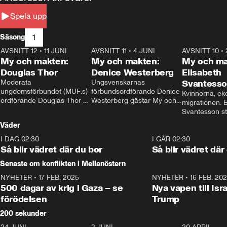
Spela upp
1
Säsong
AVSNITT 12
•
11 JUNI
26:27
AVSNITT 11
•
4 JUNI
23:40
AVSNITT 10
•
My och makten:
My och makten:
My och ma
Douglas Thor
Denice Westerberg
Elisabeth
Moderata 
Ungsvenskarnas 
Svantess
ungdomsförbundet (MUF:s) 
förbundsordförande Denice 
Kvinnorna, ek
ordförande Douglas Thor 
Westerberg gästar My och 
migrationen. E
gästar My och makten. I 
makten. I avsnittet 
Svantesson stäl
avsnittet diskuteras 
diskuteras migrationsfrågan 
när finansmini
Väder
tonårsutvisningarna och hur 
och hur SD ska locka 
Moderaterna ska locka 
kvinnliga väljare. 
I DAG 02:30
1:06
I GÅR 02:30
väljare till valet i höst. 
Så blir vädret där du bor
Så blir vädret där
Senaste om konflikten i Mellanöstern
NYHETER
•
17 FEB. 2025
0:45
NYHETER
•
16 FEB. 20
500 dagar av krig i Gaza – se
Nya vapen till Isr
förödelsen
Trump
200 sekunder