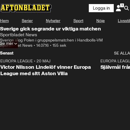
Logga in
Hem
Serier
Nyheter
Sport
Nöje
Livsstil
Sverige gick segrande ur viktiga matchen
Sportbladet News
Sverige slog Polen i gruppspelsmatchen i Handbolls-VM
Se mer
Sportbladet News
•
14.07.16
•
155 sek
Senast
SE ALLA
EUROPA LEAGUE
•
20 MAJ
1:32
EUROPA LEAG
Victor Nilsson Lindelöf vinner Europa
Självmål frå
League med sitt Aston Villa