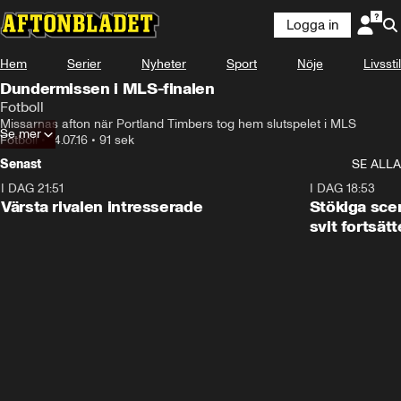
Logga in
Hem
Serier
Nyheter
Sport
Nöje
Livsstil
Dundermissen i MLS-finalen
Fotboll
Missarnas afton när Portland Timbers tog hem slutspelet i MLS
Se mer
Fotboll
•
14.07.16
•
91 sek
Senast
SE ALLA
I DAG 21:51
0:31
I DAG 18:53
Värsta rivalen intresserade
Stökiga sce
svit fortsätt