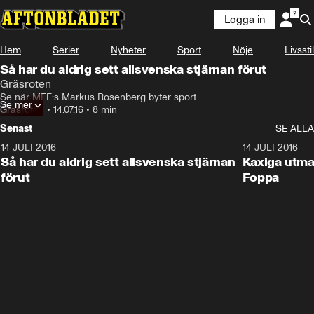
Logga in
Hem
Serier
Nyheter
Sport
Nöje
Livsstil
Så har du aldrig sett allsvenska stjärnan förut
Gräsroten
Se när MFF:s Markus Rosenberg byter sport
Se mer
Gräsroten
•
14.07.16
•
8 min
Senast
SE ALLA
14 JULI 2016
8:22
14 JULI 2016
Så har du aldrig sett allsvenska stjärnan
Kaxiga utma
förut
Foppa