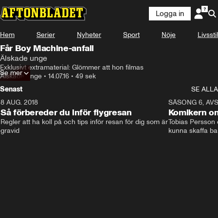
Logga in
Hem
Serier
Nyheter
Sport
Nöje
Livsstil
Får Boy Machine-anfall
Älskade unge
Exklusivt extramaterial: Glömmer att hon filmas
Se mer
Älskade unge
•
14.07.16
•
49 sek
Senast
SE ALLA
8 AUG. 2018
3:51
SÄSONG 6, AVS
Så förbereder du inför flygresan
Komikern om
Regler att ha koll på och tips inför resan för dig som är 
Tobias Persson o
gravid
kunna skaffa ba