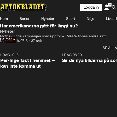
Logga in
Hem
Serier
Nyheter
Sport
Nöje
Livsstil
Har amerikanerna gått för långt nu?
Nyheter
Motbjudande kampanjen som upprör – ”Måste finnas andra sätt”
Se mer
Nyheter
•
14.07.16
•
37 sek
SE ALLA
I DAG 10:16
1:26
I DAG 08:20
Per-Inge fast i hemmet –
Se de nya bilderna på so
kan inte komma ut