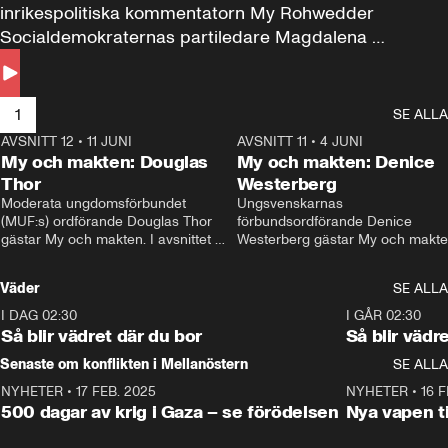
inrikespolitiska kommentatorn My Rohwedder 
Socialdemokraternas partiledare Magdalena 
Andersson till svars.
1
SE ALLA
AVSNITT 12
•
11 JUNI
26:27
AVSNITT 11
•
4 JUNI
2
My och makten: Douglas
My och makten: Denice
Thor
Westerberg
Moderata ungdomsförbundet 
Ungsvenskarnas 
(MUF:s) ordförande Douglas Thor 
förbundsordförande Denice 
gästar My och makten. I avsnittet 
Westerberg gästar My och makten.
diskuteras tonårsutvisningarna och 
avsnittet diskuteras migrationsfrå
hur Moderaterna ska locka väljare till 
och hur SD ska locka kvinnliga 
Väder
SE ALLA
valet i höst. 
väljare. 
I DAG 02:30
1:06
I GÅR 02:30
Så blir vädret där du bor
Så blir vädr
Senaste om konflikten i Mellanöstern
SE ALLA
NYHETER
•
17 FEB. 2025
0:45
NYHETER
•
16 F
500 dagar av krig i Gaza – se förödelsen
Nya vapen ti