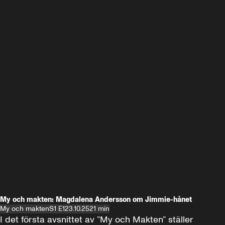
My och makten: Magdalena Andersson om Jimmie-hånet
My och makten
S1 E1
23.10.25
21 min
I det första avsnittet av ”My och Makten” ställer 