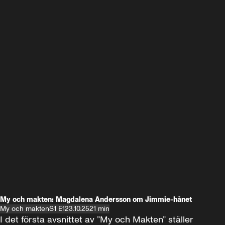
My och makten: Magdalena Andersson om Jimmie-hånet
My och makten
S1 E1
23.10.25
21 min
I det första avsnittet av ”My och Makten” ställer 