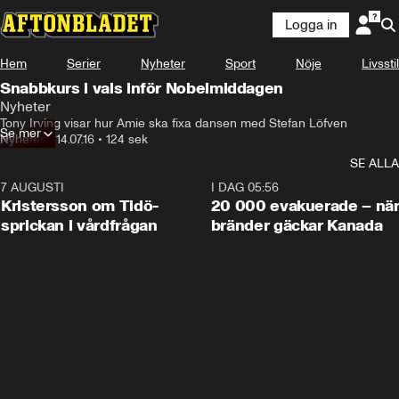
Logga in
Hem
Serier
Nyheter
Sport
Nöje
Livsstil
Snabbkurs i vals inför Nobelmiddagen
Nyheter
Tony Irving visar hur Amie ska fixa dansen med Stefan Löfven
Se mer
Nyheter
•
14.07.16
•
124 sek
SE ALLA
7 AUGUSTI
0:42
I DAG 05:56
Kristersson om Tidö-
20 000 evakuerade – nä
sprickan i vårdfrågan
bränder gäckar Kanada