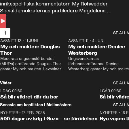
inrikespolitiska kommentatorn My Rohwedder 
Socialdemokraternas partiledare Magdalena 
Andersson till svars.
1
SE ALLA
AVSNITT 12
•
11 JUNI
26:27
AVSNITT 11
•
4 JUNI
2
My och makten: Douglas
My och makten: Denice
Thor
Westerberg
Moderata ungdomsförbundet 
Ungsvenskarnas 
(MUF:s) ordförande Douglas Thor 
förbundsordförande Denice 
gästar My och makten. I avsnittet 
Westerberg gästar My och makten.
diskuteras tonårsutvisningarna och 
avsnittet diskuteras migrationsfrå
hur Moderaterna ska locka väljare till 
och hur SD ska locka kvinnliga 
Väder
SE ALLA
valet i höst. 
väljare. 
I DAG 02:30
1:06
I GÅR 02:30
Så blir vädret där du bor
Så blir vädr
Senaste om konflikten i Mellanöstern
SE ALLA
NYHETER
•
17 FEB. 2025
0:45
NYHETER
•
16 F
500 dagar av krig i Gaza – se förödelsen
Nya vapen ti