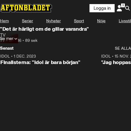
Logga in
Hem
Serier
Nyheter
Sport
Nöje
Livsstil
"Det är härligt om de gillar varandra"
TV
Se mer
TV
•
18.07.16
•
89 sek
Senast
SE ALLA
IDOL
•
1 DEC. 2023
0:56
IDOL
•
15 NOV.
Finalisterna: "Idol är bara början"
"Jag hoppas 