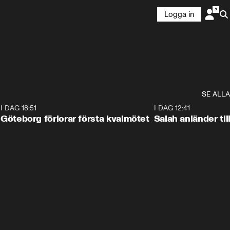
Logga in
SE ALLA
7
I DAG 18:51
2:17
I DAG 12:41
Göteborg förlorar första kvalmötet
Salah anländer ti