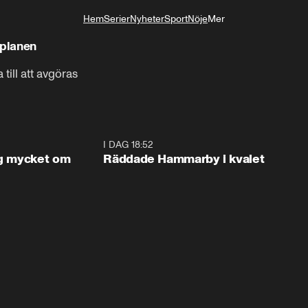
Hem
Serier
Nyheter
Sport
Nöje
Mer
Livsstil
 planen
ill att avgöras
1:56
I DAG 18:52
2:1
og mycket om
Räddade Hammarby i kvalet