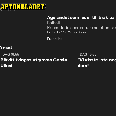
Agerandet som leder till bråk på
Fotboll
Kaosartade scener när matchen ska t
Fotboll
•
14.07.16
•
70 sek
Frankrike
Senast
I DAG 19:55
0:29
I DAG 19:55
Blåvitt tvingas utrymma Gamla
”Vi visste inte n
Ullevi
dem”