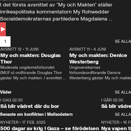
I det första avsnittet av ”My och Makten” ställer 
inrikespolitiska kommentatorn My Rohwedder 
Socialdemokraternas partiledare Magdalena 
Andersson till svars.
1
SE ALLA
AVSNITT 12
•
11 JUNI
26:27
AVSNITT 11
•
4 JUNI
2
My och makten: Douglas
My och makten: Denice
Thor
Westerberg
Moderata ungdomsförbundet 
Ungsvenskarnas 
(MUF:s) ordförande Douglas Thor 
förbundsordförande Denice 
gästar My och makten. I avsnittet 
Westerberg gästar My och makten.
diskuteras tonårsutvisningarna och 
avsnittet diskuteras migrationsfrå
hur Moderaterna ska locka väljare till 
och hur SD ska locka kvinnliga 
Väder
SE ALLA
valet i höst. 
väljare. 
I DAG 02:30
1:06
I GÅR 02:30
Så blir vädret där du bor
Så blir vädr
Senaste om konflikten i Mellanöstern
SE ALLA
NYHETER
•
17 FEB. 2025
0:45
NYHETER
•
16 F
500 dagar av krig i Gaza – se förödelsen
Nya vapen ti