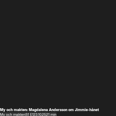
My och makten: Magdalena Andersson om Jimmie-hånet
My och makten
S1 E1
23.10.25
21 min