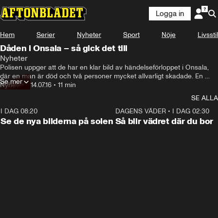
Logga in
Hem
Serier
Nyheter
Sport
Nöje
Livsstil
Dåden i Onsala – så gick det till
Nyheter
Polisen uppger att de har en klar bild av händelseförloppet i Onsala, 
där en man är död och två personer mycket allvarligt skadade. En 
Se mer
misstänkt gärningsman häktades idag.
Nyheter
•
14.07.16
•
11 min
SE ALLA
I DAG 08:20
0:19
DAGENS VÄDER
•
I DAG 02:30
Se de nya bilderna på solen
Så blir vädret där du bor