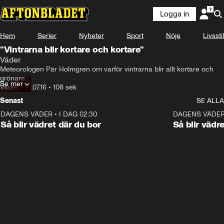
Logga in
Hem
Serier
Nyheter
Sport
Nöje
Livsstil
"Vintrarna blir kortare och kortare"
Väder
Meteorologen Pär Holmgren om varför vintrarna blir allt kortare och 
grönare.
Se mer
Väder
•
14.07.16
•
108 sek
Senast
SE ALLA
DAGENS VÄDER
•
I DAG 02:30
1:06
DAGENS VÄDE
Så blir vädret där du bor
Så blir vädr