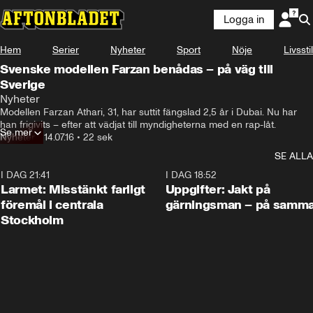
Logga in
Hem
Serier
Nyheter
Sport
Nöje
Livsstil
Svenske modellen Farzan benådas – på väg till
Sverige
Nyheter
Modellen Farzan Athari, 31, har suttit fängslad 2,5 år i Dubai. Nu har 
han frigivits – efter att vädjat till myndigheterna med en rap-låt.
Se mer
Nyheter
•
14.07.16
•
22 sek
SE ALLA
I DAG 21:41
0:35
I DAG 18:52
Larmet: Misstänkt farligt
Uppgifter: Jakt på
föremål i centrala
gärningsman – på samma
Stockholm