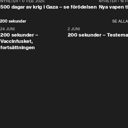
NYHETER
•
17 FEB. 2025
0:45
NYHETER
•
16 F
500 dagar av krig i Gaza – se förödelsen
Nya vapen ti
200 sekunder
SE ALLA
24 JUNI
5:00
2 JUNI
200 sekunder –
200 sekunder – Testern
Vaccinfusket,
fortsättningen