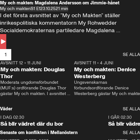
My och makten: Magdalena Andersson om Jimmie-hånet
My och makten
S1 E1
23.10.25
21 min
I det första avsnittet av ”My och Makten” ställer 
inrikespolitiska kommentatorn My Rohwedder 
Socialdemokraternas partiledare Magdalena 
Andersson till svars.
1
SE ALLA
AVSNITT 12
•
11 JUNI
26:27
AVSNITT 11
•
4 JUNI
2
My och makten: Douglas
My och makten: Denice
Thor
Westerberg
Moderata ungdomsförbundet 
Ungsvenskarnas 
(MUF:s) ordförande Douglas Thor 
förbundsordförande Denice 
gästar My och makten. I avsnittet 
Westerberg gästar My och makten.
diskuteras tonårsutvisningarna och 
avsnittet diskuteras migrationsfrå
hur Moderaterna ska locka väljare till 
och hur SD ska locka kvinnliga 
Väder
SE ALLA
valet i höst. 
väljare. 
I DAG 02:30
1:06
I GÅR 02:30
Så blir vädret där du bor
Så blir vädr
Senaste om konflikten i Mellanöstern
SE ALLA