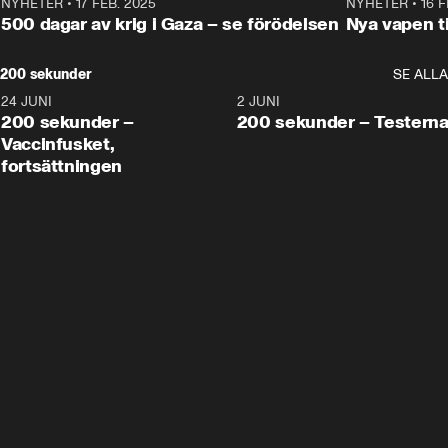
NYHETER
•
17 FEB. 2025
0:45
NYHETER
•
16 F
500 dagar av krig i Gaza – se förödelsen
Nya vapen ti
200 sekunder
SE ALLA
24 JUNI
5:00
2 JUNI
200 sekunder –
200 sekunder – Testern
Vaccinfusket,
fortsättningen