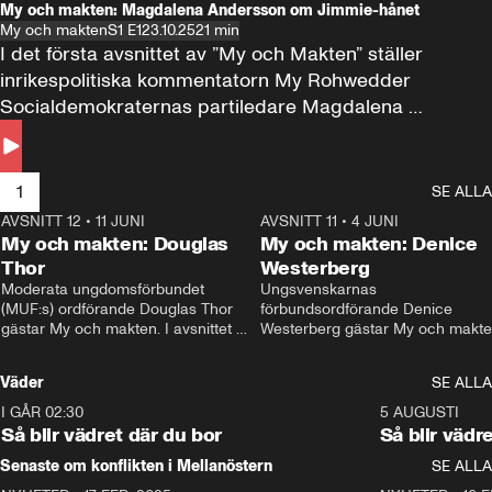
My och makten: Magdalena Andersson om Jimmie-hånet
My och makten
S1 E1
23.10.25
21 min
I det första avsnittet av ”My och Makten” ställer 
inrikespolitiska kommentatorn My Rohwedder 
Socialdemokraternas partiledare Magdalena 
Andersson till svars.
1
SE ALLA
AVSNITT 12
•
11 JUNI
26:27
AVSNITT 11
•
4 JUNI
2
My och makten: Douglas
My och makten: Denice
Thor
Westerberg
Moderata ungdomsförbundet 
Ungsvenskarnas 
(MUF:s) ordförande Douglas Thor 
förbundsordförande Denice 
gästar My och makten. I avsnittet 
Westerberg gästar My och makten.
diskuteras tonårsutvisningarna och 
avsnittet diskuteras migrationsfrå
hur Moderaterna ska locka väljare till 
och hur SD ska locka kvinnliga 
Väder
SE ALLA
valet i höst. 
väljare. 
I GÅR 02:30
1:06
5 AUGUSTI
Så blir vädret där du bor
Så blir vädr
Senaste om konflikten i Mellanöstern
SE ALLA