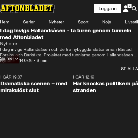
Logga in
Hem
Serier
Nyheter
Sport
Nöje
Livsstil
I dag invigs Hallandsåsen - ta turen genom tunneln
med Aftonbladet
Nyheter
I dag invigs Hallandsåsen och de tre nybyggda stationerna i Båstad, 
Förslöv och Barkåkra. Projektet med tunnlarna genom Hallandsåsen 
Se mer
drog igång redan 1992 men problem på vägen har gjort att arbetet har 
Nyheter
•
14.07.16
•
9 min
dragits med stora förseningar. Men nu är det klart och lagom till lucia 
SE ALLA
den 13 december rullar de första tågen genom de nya tunnlarna.
I GÅR 19:07
0:42
I GÅR 12:19
Dramatiska scenen – med
Här knockas politikern p
mirakulöst slut
stranden