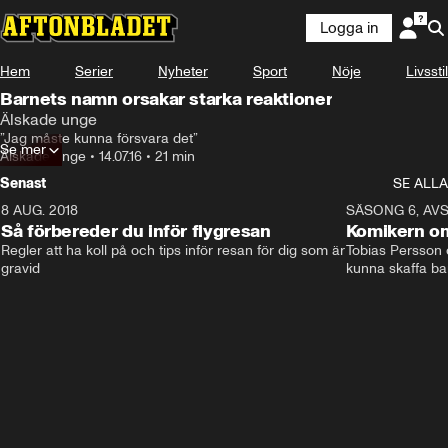
Logga in
Hem
Serier
Nyheter
Sport
Nöje
Livsstil
Barnets namn orsakar starka reaktioner
Älskade unge
”Jag måste kunna försvara det”
Se mer
Älskade unge
•
14.07.16
•
21 min
Senast
SE ALLA
8 AUG. 2018
3:51
SÄSONG 6, AVS
Så förbereder du inför flygresan
Komikern om
Regler att ha koll på och tips inför resan för dig som är 
Tobias Persson o
gravid
kunna skaffa ba