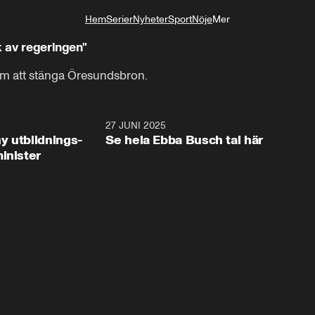
Hem
Serier
Nyheter
Sport
Nöje
Mer
Livsstil
k av regeringen"
 om att stänga Öresundsbron.
2:28
27 JUNI 2025
32:2
y utbildnings-
Se hela Ebba Busch tal här
inister