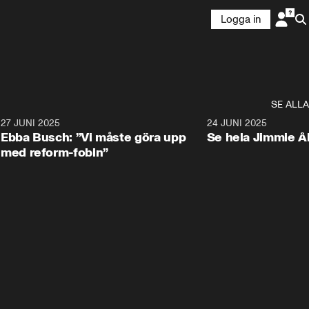
Logga in
SE ALLA
1
27 JUNI 2025
1:24
24 JUNI 2025
Ebba Busch: ”Vi måste göra upp
Se hela Jimmie Å
med reform-fobin”