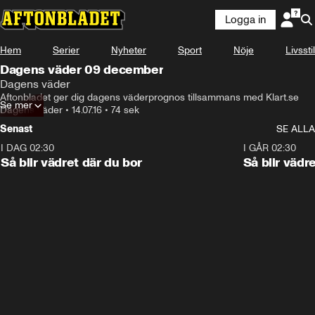
Logga in
Hem
Serier
Nyheter
Sport
Nöje
Livsstil
Dagens väder 09 december
Dagens väder
Aftonbladet ger dig dagens väderprognos tillsammans med Klart.se
Se mer
Dagens väder
•
14.07.16
•
74 sek
Senast
SE ALLA
I DAG 02:30
1:06
I GÅR 02:30
Så blir vädret där du bor
Så blir vädr