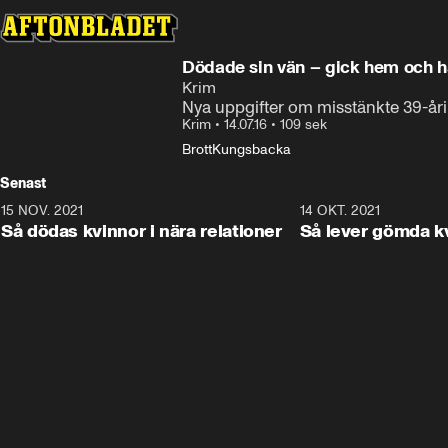
Dödade sin vän – gick hem och 
Krim
Nya uppgifter om misstänkte 39-år
Krim
•
14.07.16
•
109 sek
Brott
Kungsbacka
Senast
15 NOV. 2021
3:28
14 OKT. 2021
Så dödas kvinnor i nära relationer
Så lever gömda k