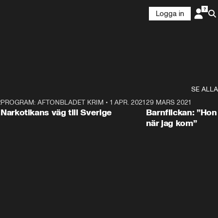
Logga in
SE ALLA
21
5
PROGRAM: AFTONBLADET KRIM
•
1 APR. 2021
1:52
29 MARS 2021
Narkotikans väg till Sverige
Barnflickan: ”Hon
när jag kom”