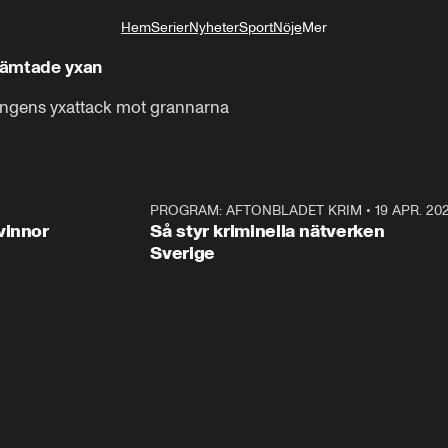
Hem
Serier
Nyheter
Sport
Nöje
Mer
Livsstil
hämtade yxan
ingens yxattack mot grannarna
3:00
PROGRAM: AFTONBLADET KRIM
•
19 APR. 20
2:5
vinnor
Så styr kriminella nätverken
Sverige