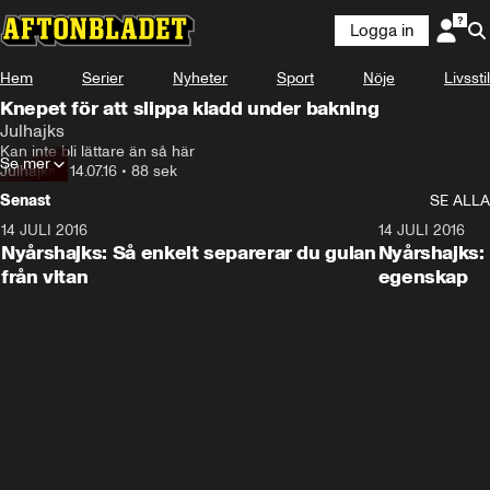
Logga in
Hem
Serier
Nyheter
Sport
Nöje
Livsstil
Knepet för att slippa kladd under bakning
Julhajks
Kan inte bli lättare än så här
Se mer
Julhajks
•
14.07.16
•
88 sek
Senast
SE ALLA
14 JULI 2016
1:17
14 JULI 2016
Nyårshajks: Så enkelt separerar du gulan
Nyårshajks:
från vitan
egenskap