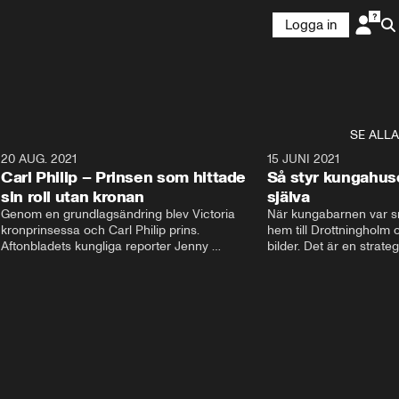
Logga in
SE ALLA
5
20 AUG. 2021
3:35
15 JUNI 2021
Carl Philip – Prinsen som hittade
Så styr kungahus
sin roll utan kronan
själva
Genom en grundlagsändring blev Victoria  
När kungabarnen var sm
kronprinsessa och Carl Philip prins. 
hem till Drottningholm oc
Aftonbladets kungliga reporter Jenny 
bilder. Det är en strate
Alexandersson och kungliga experten Sara 
avlägsen i dag. Nu styrs
Ericsson berättar om prins Carl Philips liv och 
Instagram och Facebook
han väg att finna sin roll utan kronan. De 
Kungahusets sociala med
berättar om hans stora intresse och hur han 
skyltfönster ut mot folk
fick sin kärlek Sofia.
pr. Följarna får en känsl
men kom ihåg att bakom
dessa konton finns en st
Aftonbladets Jenny Ale
hovexpert Sara Ericsson