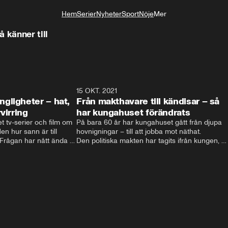
Hem
Serier
Nyheter
Sport
Nöje
Mer
Livsstil
 känner till
4:06
15 OKT. 2021
4:2
gligheter – hat,
Från makthavare till kändisar – så
virring
har kungahuset förändrats
t tv-serier och film om 
På bara 60 år har kungahuset gått från djupa 
n hur sann är till 
hovnigningar – till att jobba mot näthat. 

ågan har nått ända till 
Den politiska makten har tagits ifrån kungen, 
nien.  Filmatiseringarna 
och kungligheterna försöker istället att hitta 
och hat till 
nya sätt att vara relevanta. Välgörenhet, att 
t svenska kungahuset 
lyfta viktiga frågor och agera förebild är vägen 
 svenska kungaserier 
som vårat kungahus har valt. 

Men eftersom att varje ny regent själv 
bestämmer sin roll kan kungahuset komma att 
fortsätta förändras – för att följa med tiden.