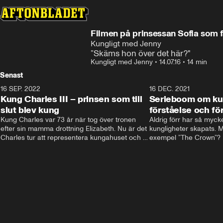
Filmen på prinsessan Sofia som få
Kungligt med Jenny
”Skäms hon över det här?"
Kungligt med Jenny
•
14.07.16
•
14 min
Senast
16 SEP. 2022
3:40
16 DEC. 2021
Kung Charles III – prinsen som till
Serieboom om kun
slut blev kung
förståelse och för
Kung Charles var 73 år när tog över tronen 
Aldrig förr har så mycke
efter sin mamma drottning Elizabeth. Nu är det 
kungligheter skapats. Me
Charles tur att representera kungahuset och 
exempel ”The Crown”? Fr
Storbritannien och sätta sin egen prägel på 
ministernivå i Storbritan
den kungliga rollen.
har både gett förståelse 
kungligheterna. Och de
kommer inte undan: två
är på gång.