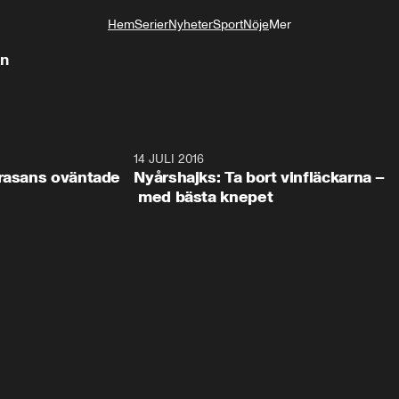
Hem
Serier
Nyheter
Sport
Nöje
Mer
Livsstil
an
2:08
14 JULI 2016
1:1
trasans oväntade
Nyårshajks: Ta bort vinfläckarna –
med bästa knepet