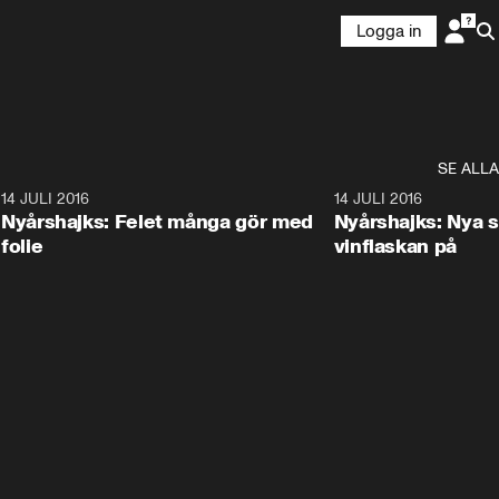
Logga in
SE ALLA
4
14 JULI 2016
1:45
14 JULI 2016
Nyårshajks: Felet många gör med
Nyårshajks: Nya s
folie
vinflaskan på