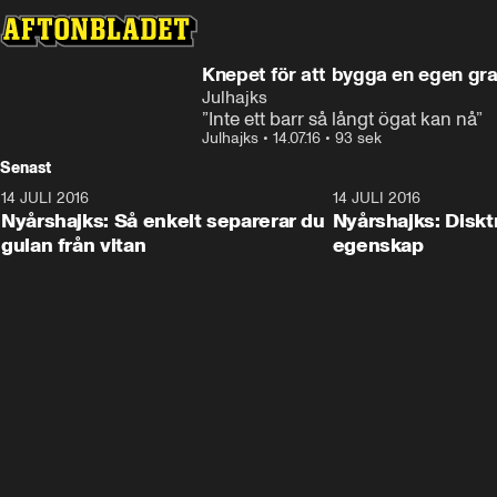
Knepet för att bygga en egen gr
Julhajks
”Inte ett barr så långt ögat kan nå”
Julhajks
•
14.07.16
•
93 sek
Senast
14 JULI 2016
1:17
14 JULI 2016
Nyårshajks: Så enkelt separerar du
Nyårshajks: Disk
gulan från vitan
egenskap