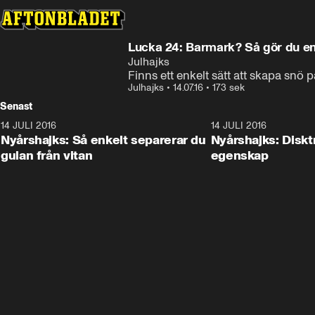
Lucka 24: Barmark? Så gör du e
Julhajks
Finns ett enkelt sätt att skapa snö p
Julhajks
•
14.07.16
•
173 sek
Senast
14 JULI 2016
1:17
14 JULI 2016
Nyårshajks: Så enkelt separerar du
Nyårshajks: Disk
gulan från vitan
egenskap