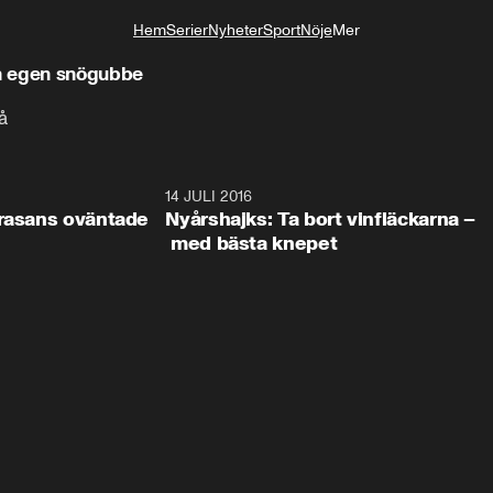
Hem
Serier
Nyheter
Sport
Nöje
Mer
Livsstil
n egen snögubbe
å
2:08
14 JULI 2016
1:1
trasans oväntade
Nyårshajks: Ta bort vinfläckarna –
med bästa knepet