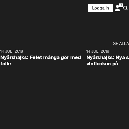
Logga in
SE ALLA
4
14 JULI 2016
1:45
14 JULI 2016
Nyårshajks: Felet många gör med
Nyårshajks: Nya s
folie
vinflaskan på