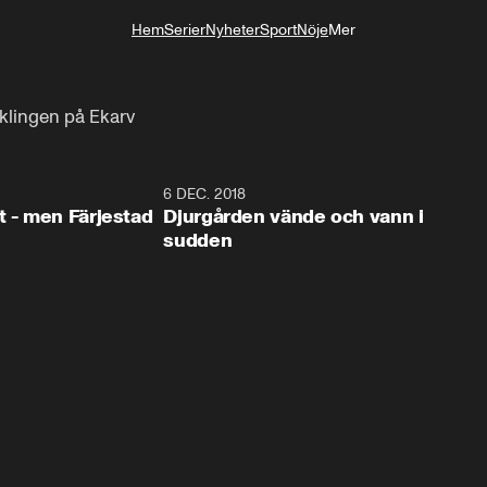
Hem
Serier
Nyheter
Sport
Nöje
Mer
Livsstil
acklingen på Ekarv
0:35
6 DEC. 2018
0:5
t - men Färjestad
Djurgården vände och vann i
sudden