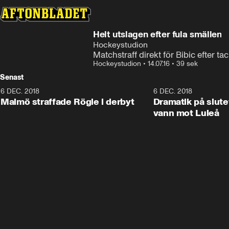
Helt utslagen efter fula smällen
Hockeystudion
Matchstraff direkt för Bibic efter t
Hockeystudion
•
14.07.16
•
39 sek
Senast
6 DEC. 2018
0:50
6 DEC. 2018
Malmö straffade Rögle i derbyt
Dramatik på slute
vann mot Luleå