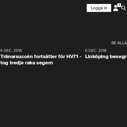
Logga in
SE ALLA
6
6 DEC. 2018
0:50
6 DEC. 2018
Tränarsuccén fortsätter för HV71 -
Linköping besegr
tog tredje raka segern