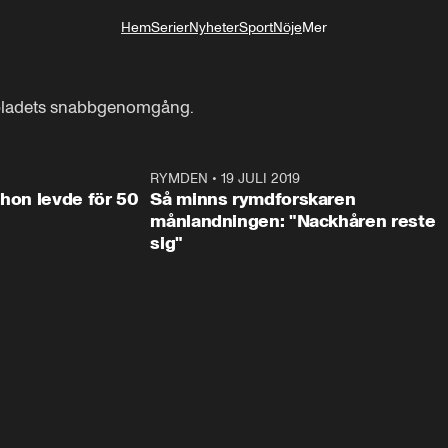
Hem
Serier
Nyheter
Sport
Nöje
Mer
Livsstil
nbladets snabbgenomgång.
1:10
RYMDEN
•
19 JULI 2019
1:1
 hon levde för 50
Så minns rymdforskaren
månlandningen: "Nackhåren reste
sig"