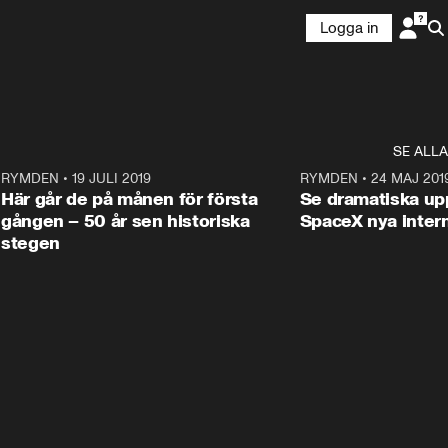
Logga in
SE ALLA
4
RYMDEN
•
19 JULI 2019
2:08
RYMDEN
•
24 MAJ 201
Här går de på månen för första
Se dramatiska up
gången – 50 år sen historiska
SpaceX nya inter
stegen