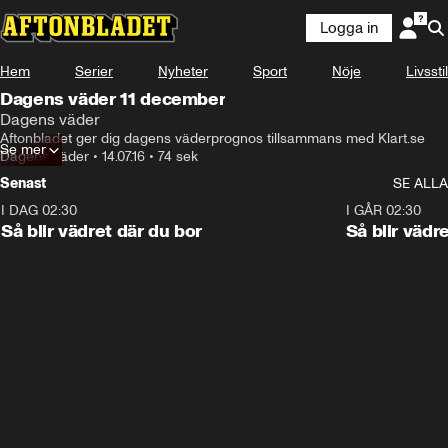
Logga in
Hem
Serier
Nyheter
Sport
Nöje
Livsstil
Dagens väder 11 december
Dagens väder
Aftonbladet ger dig dagens väderprognos tillsammans med Klart.se
Se mer
Dagens väder
•
14.07.16
•
74 sek
Senast
SE ALLA
I DAG 02:30
1:06
I GÅR 02:30
Så blir vädret där du bor
Så blir vädr