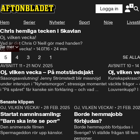
Logga in
Hem
Serier
Nyheter
Sport
Nöje
Livsstil
Chris hemliga tecken i Skavlan
Oj, vilken vecka!
Vad är det Chris O´Neill gör med handen?
Se mer
Oj, vilken vecka!
•
14.07.16
•
24 min
5
4
3
2
1
SE ALLA
AVSNITT 11
•
21 NOV. 2025
22:00
AVSNITT 10
•
14
Oj, vilken vecka – På motståndsjakt
Oj, vilken v
Säsongsavslutning! Jenny Strömstedt blir missnöjd 
Kunskapskraschen
under intervjun i "Nyhetsmorgon", stressiga momentet 
väckte frågor – 
i "På spåret" får kanske sin förklaring – och vad 
Louvrenkupp? I s
drömmer egentligen Liberalerna om? I studion: Oisin 
Svenson.
Cantwell och Karin Pettersson.
Senaste klippen
OJ, VILKEN VECKA!
•
28 FEB. 2025
2:40
OJ, VILKEN VECKA!
•
21 FEB. 20
Startat namninsamling:
Borde hemmajobb
”Barn ska inte se porr”
förbjudas?
Den animerade filmen 
Borde hemmajobb förbjudas i 
Spermageddon rör upp känslor.
Sverige? Vi ställde frågan till fem 
personer.