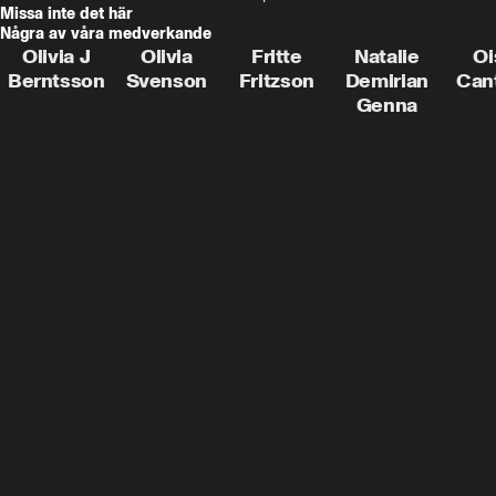
Missa inte det här
Några av våra medverkande
Olivia J
Olivia
Fritte
Natalie
Oi
Berntsson
Svenson
Fritzson
Demirian
Can
Genna