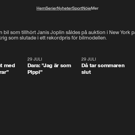
Hem
Serier
Nyheter
Sport
Nöje
Mer
Livsstil
 en bil som tillhört Janis Joplin såldes på auktion i New York
rig som slutade i ett rekordpris för bilmodellen.
1:02
29 JULI
0:41
29 JULI
0:3
at med
Dara: ”Jag är som
Då tar sommaren
rar”
Pippi”
slut