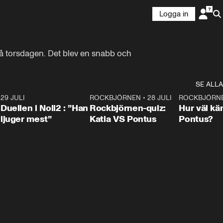
Logga in
 på torsdagen. Det blev en snabb och 
SE ALLA
9
29 JULI
0:47
ROCKBJÖRNEN
•
28 JULI
0:15
ROCKBJÖRN
Duellen i Noll2 : ”Han
Rockbjörnen-quiz:
Hur väl kä
ljuger mest”
Katia VS Pontus
Pontus?