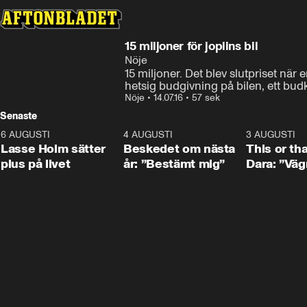
15 miljoner för joplins bil
Nöje
15 miljoner. Det blev slutpriset när
hetsig budgivning på bilen, ett budk
Nöje
•
14.07.16
•
57 sek
Senaste
6 AUGUSTI
1:04
4 AUGUSTI
0:24
3 AUGUSTI
Lasse Holm sätter
Beskedet om nästa
This or th
plus på livet
år: ”Bestämt mig”
Dara: ”Väg