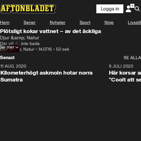
Logga in
Hem
Serier
Nyheter
Sport
Nöje
Livsstil
Plötsligt kokar vattnet – av det äckliga
Djur &amp; Natur
Där vill du inte bada
Se mer
Djur &amp; Natur
•
14.07.16
•
50 sek
Senast
SE ALLA
11 AUG. 2020
0:41
9 JULI 2020
Kilometerhögt askmoln hotar norra
Här korsar 
Sumatra
"Coolt att s