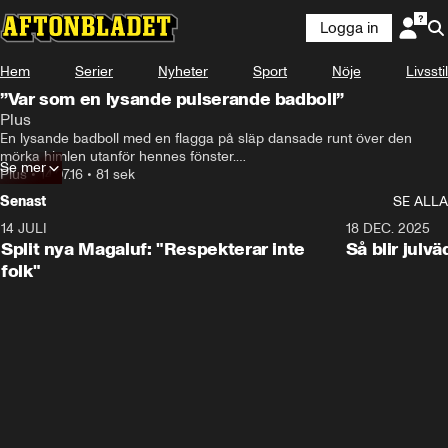
Logga in
Hem
Serier
Nyheter
Sport
Nöje
Livsstil
”Var som en lysande pulserande badboll”
Plus
En lysande badboll med en flagga på släp dansade runt över den 
mörka himlen utanför hennes fönster.

Se mer
– Jag tänkte ringa polisen, säger Garry Pettersson, 79.
Plus
•
14.07.16
•
81 sek
Senast
SE ALLA
14 JULI
1:34
18 DEC. 2025
Split nya Magaluf: "Respekterar inte
Så blir julv
folk"