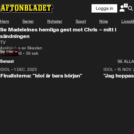
Logga in
Hem
Serier
Nyheter
Sport
Nöje
Livsstil
Se Madeleines hemliga gest mot Chris – mitt i
sändningen
TV
Avslöjades av Skavlan
Se mer
TV
•
14.07.16
•
39 sek
Senast
SE ALLA
IDOL
•
1 DEC. 2023
0:56
IDOL
•
15 NOV.
Finalisterna: "Idol är bara början"
"Jag hoppas 