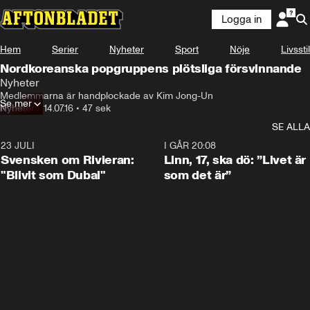
Logga in
Hem
Serier
Nyheter
Sport
Nöje
Livsstil
Nordkoreanska popgruppens plötsliga försvinnande
Nyheter
Medlemmarna är handplockade av Kim Jong-Un
Se mer
Nyheter
•
14.07.16
•
47 sek
SE ALLA
23 JULI
1:42
I GÅR 20:08
Svensken om Rivieran:
Linn, 17, ska dö: ”Livet är
"Blivit som Dubai"
som det är”