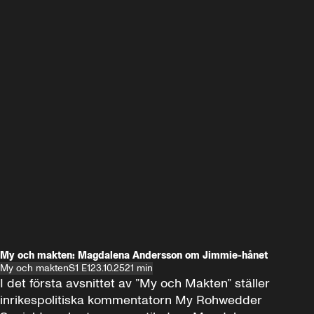
My och makten: Magdalena Andersson om Jimmie-hånet
My och makten
S1 E1
23.10.25
21 min
I det första avsnittet av ”My och Makten” ställer 
inrikespolitiska kommentatorn My Rohwedder 