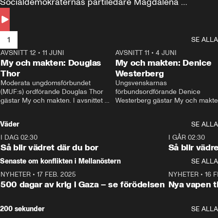
Socialdemokraternas partiledare Magdalena 
Andersson till svars.
1
SE ALLA
AVSNITT 12
•
11 JUNI
26:27
AVSNITT 11
•
4 JUNI
2
My och makten: Douglas
My och makten: Denice
Thor
Westerberg
Moderata ungdomsförbundet 
Ungsvenskarnas 
(MUF:s) ordförande Douglas Thor 
förbundsordförande Denice 
gästar My och makten. I avsnittet 
Westerberg gästar My och makten.
diskuteras tonårsutvisningarna och 
avsnittet diskuteras migrationsfrå
hur Moderaterna ska locka väljare till 
och hur SD ska locka kvinnliga 
Väder
SE ALLA
valet i höst. 
väljare. 
I DAG 02:30
1:06
I GÅR 02:30
Så blir vädret där du bor
Så blir vädr
Senaste om konflikten i Mellanöstern
SE ALLA
NYHETER
•
17 FEB. 2025
0:45
NYHETER
•
16 F
500 dagar av krig i Gaza – se förödelsen
Nya vapen ti
200 sekunder
SE ALLA