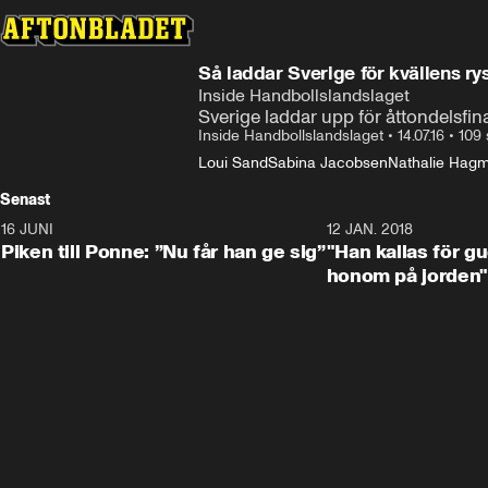
Så laddar Sverige för kvällens ry
Inside Handbollslandslaget
Sverige laddar upp för åttondelsfi
Inside Handbollslandslaget
•
14.07.16
•
109 
Loui Sand
Sabina Jacobsen
Nathalie Hag
Senast
16 JUNI
0:42
12 JAN. 2018
Piken till Ponne: ”Nu får han ge sig”
"Han kallas för gu
honom på jorden"