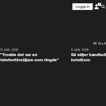
Logga in
SE ALLA
1
11 JAN. 2018
8:25
9 JAN. 2018
”Trodde det var en
Så väljer handbol
telefonförsäljare som ringde”
hotellrum