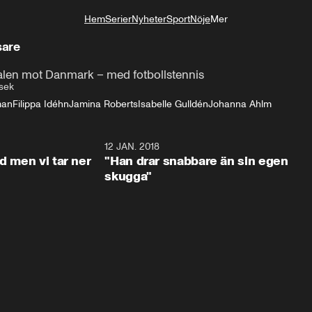
Hem
Serier
Nyheter
Sport
Nöje
Mer
Livsstil
sare
nalen mot Danmark – med fotbollstennis
sek
man
Filippa Idéhn
Jamina Roberts
Isabelle Gulldén
Johanna Ahlm
4:21
12 JAN. 2018
4:2
d men vi tar ner
"Han drar snabbare än sin egen
skugga"