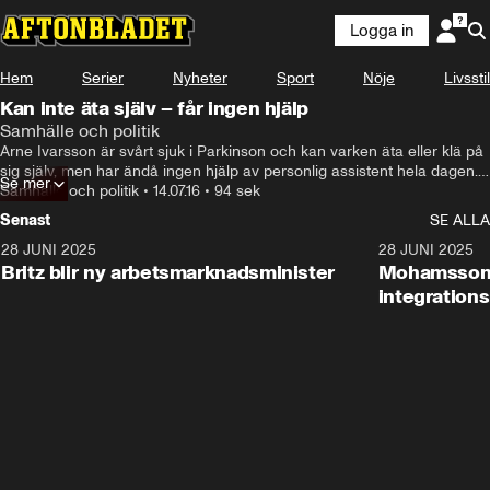
Logga in
Hem
Serier
Nyheter
Sport
Nöje
Livsstil
Kan inte äta själv – får ingen hjälp
Samhälle och politik
Arne Ivarsson är svårt sjuk i Parkinson och kan varken äta eller klä på 
sig själv, men har ändå ingen hjälp av personlig assistent hela dagen. 
Se mer
Samtidigt vill regeringen spara in ännu mer på assistersättningen.
Samhälle och politik
•
14.07.16
•
94 sek
Senast
SE ALLA
28 JUNI 2025
1:48
28 JUNI 2025
Britz blir ny arbetsmarknadsminister
Mohamsson b
integration