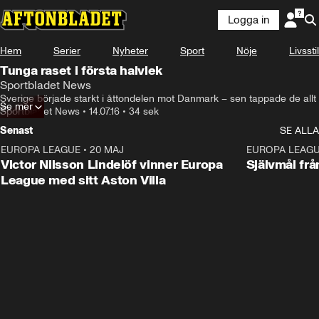
Logga in
Hem
Serier
Nyheter
Sport
Nöje
Livsstil
Tunga raset i första halvlek
Sportbladet News
Sverige började starkt i åttondelen mot Danmark – sen tappade de allt
Se mer
Sportbladet News
•
14.07.16
•
34 sek
Senast
SE ALLA
EUROPA LEAGUE
•
20 MAJ
1:32
EUROPA LEAG
Victor Nilsson Lindelöf vinner Europa
Självmål frå
League med sitt Aston Villa