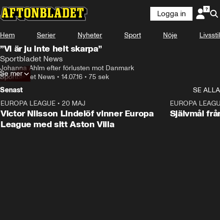
Logga in
Hem
Serier
Nyheter
Sport
Nöje
Livsstil
”Vi är ju inte helt skarpa”
Sportbladet News
Johanna Ahlm efter förlusten mot Danmark
Se mer
Sportbladet News
•
14.07.16
•
75 sek
Senast
SE ALLA
EUROPA LEAGUE
•
20 MAJ
1:32
EUROPA LEAG
Victor Nilsson Lindelöf vinner Europa
Självmål frå
League med sitt Aston Villa