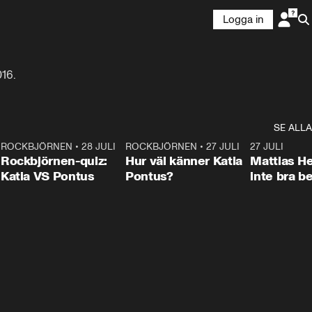
Logga in
16.
SE ALLA
7
ROCKBJÖRNEN
•
28 JULI
0:15
ROCKBJÖRNEN
•
27 JULI
0:46
27 JULI
Rockbjörnen-quiz:
Hur väl känner Katia
Mattias He
Katia VS Pontus
Pontus?
inte bra be