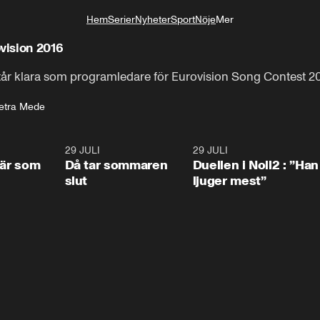
Hem
Serier
Nyheter
Sport
Nöje
Mer
Livsstil
vision 2016
r klara som programledare för Eurovision Song Contest 20
etra Mede
0:41
29 JULI
0:39
29 JULI
0:4
 är som
Då tar sommaren
Duellen i Noll2 : ”Han
slut
ljuger mest”