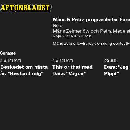
Måns & Petra programleder Euro
Nöje
Måns Zelmerlöw och Petra Mede stå
Nöje
•
14.07.16
•
4 min
Måns Zelmerlöw
Eurovision song contest
P
Senaste
4 AUGUSTI
0:24
3 AUGUSTI
1:02
29 JULI
Beskedet om nästa
This or that med
Dara: ”Jag
år: ”Bestämt mig”
Dara: ”Vägrar”
Pippi”