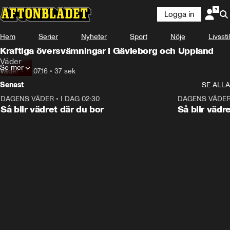
Logga in
Hem
Serier
Nyheter
Sport
Nöje
Livsstil
Kraftiga översvämningar i Gävleborg och Uppland
Väder
Se mer
Väder
•
18.07.16
•
37 sek
Senast
SE ALLA
DAGENS VÄDER
•
I DAG 02:30
1:06
DAGENS VÄDE
Så blir vädret där du bor
Så blir vädr