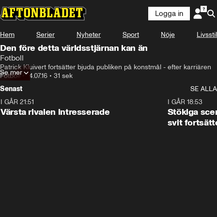
Logga in
Hem
Serier
Nyheter
Sport
Nöje
Livsstil
Den före detta världsstjärnan kan än
Fotboll
Patrick Kluivert fortsätter bjuda publiken på konstmål - efter karriären
Se mer
Fotboll
•
14.07.16
•
31 sek
Senast
SE ALLA
I GÅR 21:51
0:31
I GÅR 18:53
Värsta rivalen intresserade
Stökiga sce
svit fortsätt