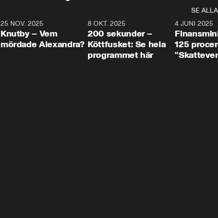
SE ALLA
3
25 NOV. 2025
31:05
8 OKT. 2025
4:29
4 JUNI 2025
Knutby – Vem
200 sekunder –
Finansmin
mördade Alexandra?
Köttfusket: Se hela
125 procent
programmet här
"Skattever
viktig uppg