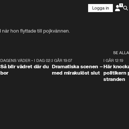
Logga in
när hon flyttade till pojkvännen.
SE ALLA
7
DAGENS VÄDER
•
I DAG 02:30
1:06
I GÅR 19:07
0:42
I GÅR 12:19
Så blir vädret där du
Dramatiska scenen –
Här knock
bor
med mirakulöst slut
politikern 
stranden