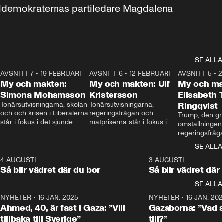
aldemokraternas partiledare Magdalena 
SE ALLA
7
AVSNITT 7
•
19 FEBRUARI
24:30
AVSNITT 6
•
12 FEBRUARI
27:30
AVSNITT 5
•
My och makten:
My och makten: Ulf
My och ma
Simona Mohamsson
Kristersson
Elisabeth
 
Tonårsutvisningarna, skolan 
Tonårsutvisningarna, 
Ringqvist
och och krisen i Liberalerna 
regeringsfrågan och 
Trump, den gr
står i fokus i det sjunde 
matpriserna står i fokus i 
omställningen
avsnittet av ”My och 
det sjätte avsnittet av ”My 
regeringsfråga
makten”. Se när 
och makten”. Se när 
centrum i det 
SE ALLA
Aftonbladets inrikespolitiska 
Aftonbladets inrikespolitiska 
avsnittet av ”
kommentator My 
kommentator My 
6
4 AUGUSTI
1:06
3 AUGUSTI
Makten”. Se nä
Rohwedder ställer 
Rohwedder ställer 
Så blir vädret där du bor
Så blir vädret där
Aftonbladets in
utbildnings- och 
statsminister Ulf Kristersson 
kommentator 
SE ALLA
integrationsminister Simona 
till svars.
Rohwedder stäl
Mohamsson till svars.
Centerpartiets
2
NYHETER
•
16 JAN. 2025
1:01
NYHETER
•
16 JAN. 20
Thand Ring till
Ahmed, 40, är fast i Gaza: ”Vill
Gazaborna: ”Vad s
tillbaka till Sverige”
till?”