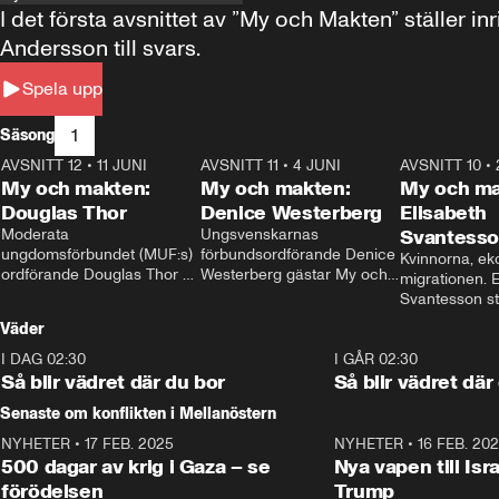
I det första avsnittet av ”My och Makten” ställe
Andersson till svars.
Spela upp
1
Säsong
AVSNITT 12
•
11 JUNI
26:27
AVSNITT 11
•
4 JUNI
23:40
AVSNITT 10
•
My och makten:
My och makten:
My och ma
Douglas Thor
Denice Westerberg
Elisabeth
Moderata 
Ungsvenskarnas 
Svantess
ungdomsförbundet (MUF:s) 
förbundsordförande Denice 
Kvinnorna, ek
ordförande Douglas Thor 
Westerberg gästar My och 
migrationen. E
gästar My och makten. I 
makten. I avsnittet 
Svantesson stäl
avsnittet diskuteras 
diskuteras migrationsfrågan 
när finansmini
Väder
tonårsutvisningarna och hur 
och hur SD ska locka 
Moderaterna ska locka 
kvinnliga väljare. 
I DAG 02:30
1:06
I GÅR 02:30
väljare till valet i höst. 
Så blir vädret där du bor
Så blir vädret där
Senaste om konflikten i Mellanöstern
NYHETER
•
17 FEB. 2025
0:45
NYHETER
•
16 FEB. 20
500 dagar av krig i Gaza – se
Nya vapen till Isr
förödelsen
Trump