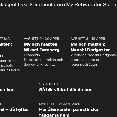
r inrikespolitiska kommentatorn My Rohwedder Soci
27 MAJ
3:51
AVSNITT 9
•
30 APRIL
24:00
AVSNITT 8
•
16 APRIL
25:1
kten:
My och makten:
My och makten:
Mikael Damberg
Nooshi Dadgostar
on
Ekonomin, 
V-ledaren Nooshi Dadgostar
finansministerrollen och 
pressas internt om 
onomin och 
demografikrisen. 
regeringsfrågan.

lisabeth 
Oppositionen ställs till svars 
I Aftonbladets 
ls till svars 
när Socialdemokraternas 
partiledarutfrågning ”My 
stern gästar 
Mikael Damberg gästar My 
och Makten” sätter hon ner 
My och Makten. 
och Makten. 
foten mot kritikerna:

1:06
5 AUGUSTI
1:0
– Vi ställer upp i val. Ska vi 
 du bor
Så blir vädret där du bor
vara med så sitter vi förstås 
25
1:22
NYHETER
•
21 JAN. 2025
0:5
ael – då hyllas
Här återvänder palestinska
fångarna hem