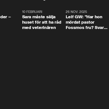
4:24
10 FEBRUARI
4:13
26 NOV. 2025
8:1
der –
Sara måste sälja
Leif GW: ”Har hon
huset för att ha råd
mördat pastor
med veterinären
Fossmos fru? Svar
nej.”