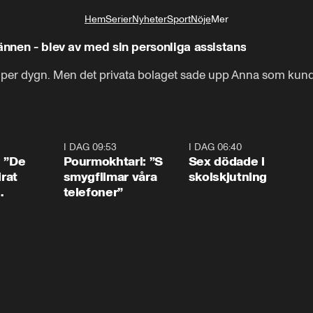
Hem
Serier
Nyheter
Sport
Nöje
Mer
Livsstil
ännen - blev av med sin personliga assistans
s per dygn. Men det privata bolaget sade upp Anna som kund 
1:54
I DAG 09:53
1:36
I DAG 06:40
0:4
: ”De
Pourmokhtari: ”S
Sex dödade i
irat
smygfilmar våra
skolskjutning
telefoner”
ns”