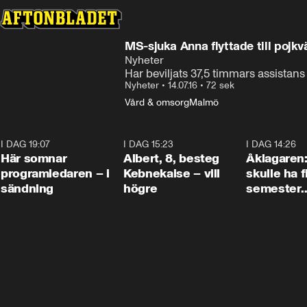
MS-sjuka Anna flyttade till pojkv
Nyheter
Har beviljats 37,5 timmars assistan
Nyheter
•
14.07.16
•
72 sek
Vård & omsorg
Malmö
I DAG 19:07
0:45
I DAG 15:23
0:54
I DAG 14:26
Här somnar
Albert, 8, besteg
Åklagaren
programledaren – i
Kebnekaise – vill
skulle ha f
sändning
högre
semester
tillsamma