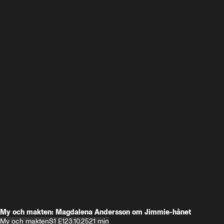
My och makten: Magdalena Andersson om Jimmie-hånet
My och makten
S1 E1
23.10.25
21 min