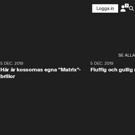
Logga in
SE ALLA
5 DEC. 2019
5 DEC. 2019
Här är kossornas egna ”Matrix”-
Fluffig och gulli
brillor