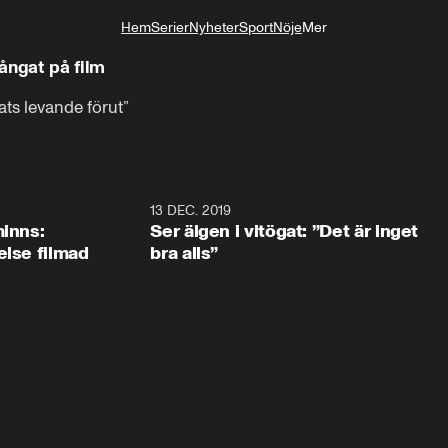
Hem
Serier
Nyheter
Sport
Nöje
Mer
Livsstil
ångat på film
ats levande förut”
13 DEC. 2019
minns:
Ser älgen i vitögat: ”Det är inget
else filmad
bra alls”