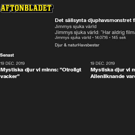
Det sällsynta djuphavsmonstret f
Jimmys sjuka värld
Jimmys sjuka värld: ”Har aldrig film
Jimmys sjuka värld
•
14.07.16
•
145 sek
Djur & natur
Havsbestar
Senast
19 DEC. 2019
19 DEC. 2019
Mystiska djur vi minns: ”Otroligt
Mystiska djur vi 
vacker”
Alienliknande var