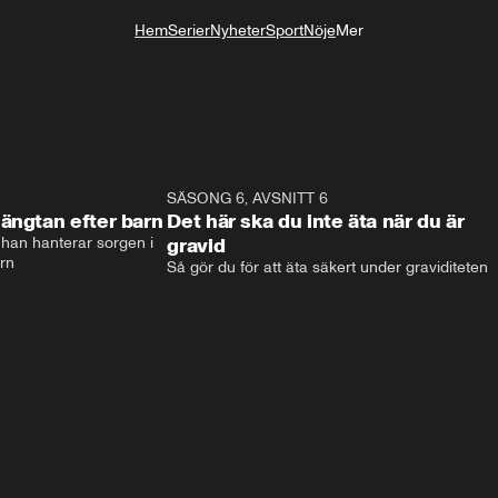
Hem
Serier
Nyheter
Sport
Nöje
Mer
Livsstil
6:42
SÄSONG 6, AVSNITT 6
3:0
ängtan efter barn
Det här ska du inte äta när du är
han hanterar sorgen i 
gravid
arn
Så gör du för att äta säkert under graviditeten