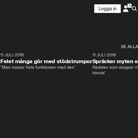
Logga in
SE ALLA
0
11 JULI 2018
8:11
11 JULI 2018
Felet många gör med stödstrumpor
Spräcker myten o
”Man missar hela funktionen med den”
Rädslan som stoppar må
hända”