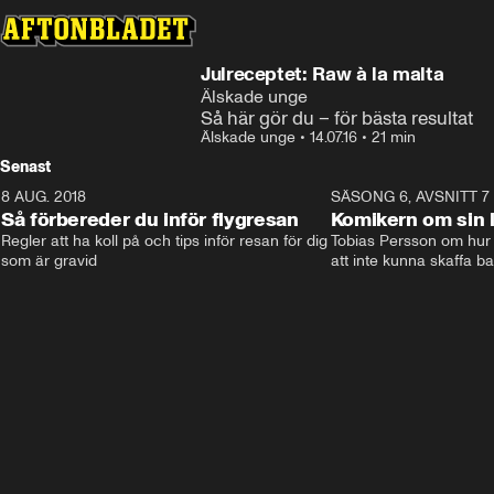
Julreceptet: Raw à la malta
Älskade unge
Så här gör du – för bästa resultat
Älskade unge
•
14.07.16
•
21 min
Senast
8 AUG. 2018
3:51
SÄSONG 6, AVSNITT 7
Så förbereder du inför flygresan
Komikern om sin l
Regler att ha koll på och tips inför resan för dig 
Tobias Persson om hur 
som är gravid
att inte kunna skaffa b