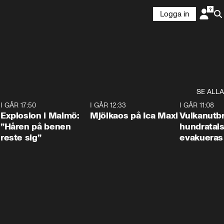
Logga in
SE ALLA
3
I GÅR 17:50
1:10
I GÅR 12:33
0:24
I GÅR 11:08
Explosion i Malmö:
Mjölkaos på Ica Maxi
Vulkanutbr
”Håren på benen
hundratal
reste sig”
evakueras