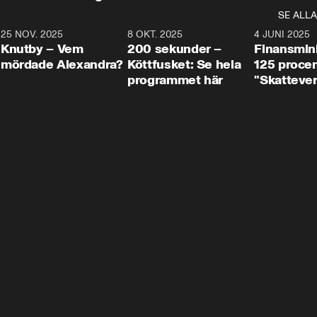
SE ALLA
3
25 NOV. 2025
31:05
8 OKT. 2025
4:29
4 JUNI 2025
Knutby – Vem
200 sekunder –
Finansmin
mördade Alexandra?
Köttfusket: Se hela
125 procent
programmet här
"Skattever
viktig uppg