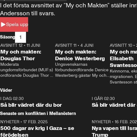
I det första avsnittet av ”My och Makten” ställe
Andersson till svars.
Spela upp
1
Säsong
AVSNITT 12
•
11 JUNI
26:27
AVSNITT 11
•
4 JUNI
23:40
AVSNITT 10
•
My och makten:
My och makten:
My och ma
Douglas Thor
Denice Westerberg
Elisabeth
Moderata 
Ungsvenskarnas 
Svantess
ungdomsförbundet (MUF:s) 
förbundsordförande Denice 
Kvinnorna, ek
ordförande Douglas Thor 
Westerberg gästar My och 
migrationen. E
gästar My och makten. I 
makten. I avsnittet 
Svantesson stäl
avsnittet diskuteras 
diskuteras migrationsfrågan 
när finansmini
Väder
tonårsutvisningarna och hur 
och hur SD ska locka 
Moderaterna ska locka 
kvinnliga väljare. 
I DAG 02:30
1:06
I GÅR 02:30
väljare till valet i höst. 
Så blir vädret där du bor
Så blir vädret där
Senaste om konflikten i Mellanöstern
NYHETER
•
17 FEB. 2025
0:45
NYHETER
•
16 FEB. 20
500 dagar av krig i Gaza – se
Nya vapen till Isr
förödelsen
Trump