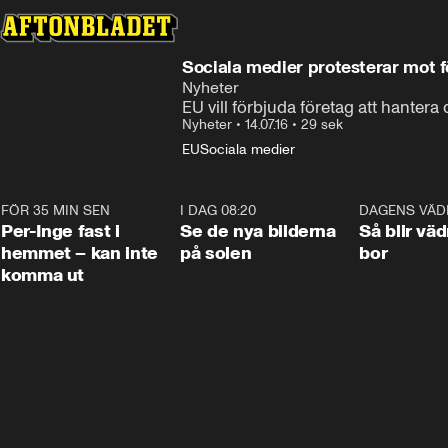
Sociala medier protesterar mot f
Nyheter
EU vill förbjuda företag att hantera 
Nyheter
•
14.07.16
•
29 sek
EU
Sociala medier
FÖR 35 MIN SEN
1:26
I DAG 08:20
0:19
DAGENS VÄD
Per-Inge fast i
Se de nya bilderna
Så blir väd
hemmet – kan inte
på solen
bor
komma ut