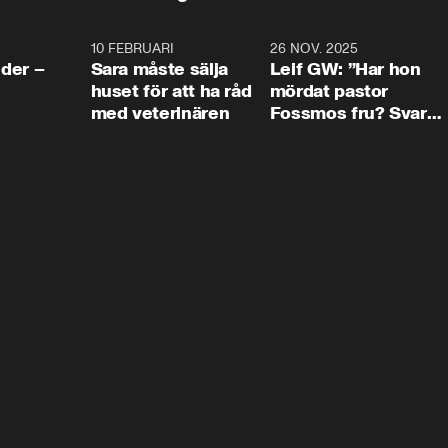
4:24
10 FEBRUARI
4:13
26 NOV. 2025
8:1
der –
Sara måste sälja
Leif GW: ”Har hon
huset för att ha råd
mördat pastor
med veterinären
Fossmos fru? Svar
nej.”