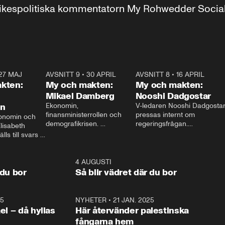
r inrikespolitiska kommentatorn My Rohwedder Soci
27 MAJ
3:51
AVSNITT 9
•
30 APRIL
24:00
AVSNITT 8
•
16 APRIL
25:1
kten:
My och makten:
My och makten:
Mikael Damberg
Nooshi Dadgostar
on
Ekonomin, 
V-ledaren Nooshi Dadgostar
finansministerrollen och 
pressas internt om 
onomin och 
demografikrisen. 
regeringsfrågan.

lisabeth 
Oppositionen ställs till svars 
I Aftonbladets 
ls till svars 
när Socialdemokraternas 
partiledarutfrågning ”My 
stern gästar 
Mikael Damberg gästar My 
och Makten” sätter hon ner 
My och Makten. 
och Makten. 
foten mot kritikerna:

1:06
4 AUGUSTI
1:0
– Vi ställer upp i val. Ska vi 
 du bor
Så blir vädret där du bor
vara med så sitter vi förstås 
25
1:22
NYHETER
•
21 JAN. 2025
0:5
ael – då hyllas
Här återvänder palestinska
fångarna hem