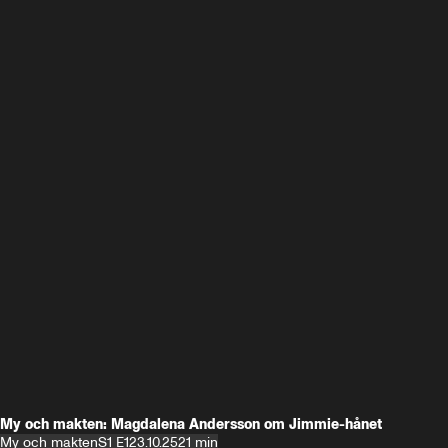
My och makten: Magdalena Andersson om Jimmie-hånet
My och makten
S1 E1
23.10.25
21 min