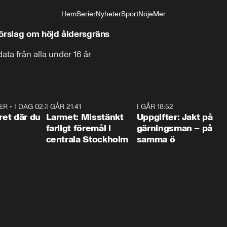
Hem
Serier
Nyheter
Sport
Nöje
Mer
Livsstil
örslag om höjd åldersgräns
data från alla under 16 år
ER
•
I DAG 02:30
1:06
I GÅR 21:41
0:35
I GÅR 18:52
0:3
ret där du
Larmet: Misstänkt
Uppgifter: Jakt på
farligt föremål i
gärningsman – på
centrala Stockholm
samma ö