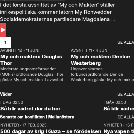
I det första avsnittet av ”My och Makten” ställer 
inrikespolitiska kommentatorn My Rohwedder 
Socialdemokraternas partiledare Magdalena 
Andersson till svars.
1
SE ALLA
AVSNITT 12
•
11 JUNI
26:27
AVSNITT 11
•
4 JUNI
2
My och makten: Douglas
My och makten: Denice
Thor
Westerberg
Moderata ungdomsförbundet 
Ungsvenskarnas 
(MUF:s) ordförande Douglas Thor 
förbundsordförande Denice 
gästar My och makten. I avsnittet 
Westerberg gästar My och makten.
diskuteras tonårsutvisningarna och 
avsnittet diskuteras migrationsfrå
hur Moderaterna ska locka väljare till 
och hur SD ska locka kvinnliga 
Väder
SE ALLA
valet i höst. 
väljare. 
I DAG 02:30
1:06
I GÅR 02:30
Så blir vädret där du bor
Så blir vädr
Senaste om konflikten i Mellanöstern
SE ALLA
NYHETER
•
17 FEB. 2025
0:45
NYHETER
•
16 F
500 dagar av krig i Gaza – se förödelsen
Nya vapen ti