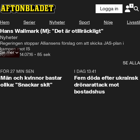
Logga in
Hem
Serier
Nyheter
Sport
Nöje
Livsstil
Hans Wallmark (M): "Det är otillräckligt"
Nyheter
Regeringen stoppar Alliansens förslag om att skicka JAS-plan i 
kampen mot IS
Se mer
Nyheter
•
14.07.16
•
85 sek
SE ALLA
FÖR 27 MIN SEN
1:11
I DAG 13:41
Män och kvinnor bastar
Fem döda efter ukrainsk
olika: "Snackar skit"
drönarattack mot
bostadshus