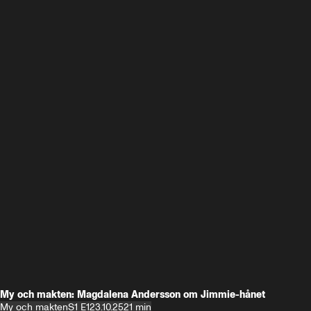
My och makten: Magdalena Andersson om Jimmie-hånet
My och makten
S1 E1
23.10.25
21 min