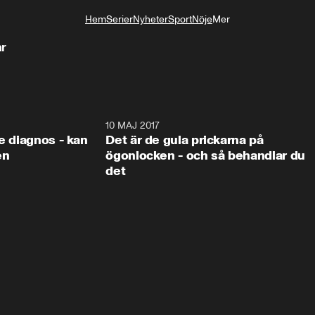
Hem
Serier
Nyheter
Sport
Nöje
Mer
Livsstil
år
7:22
10 MAJ 2017
7:2
re diagnos - kan
Det är de gula prickarna på
en
ögonlocken - och så behandlar du
det