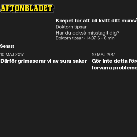
Knepet för att bli kvitt ditt muns
Doktorn tipsar
Har du också misstagit dig?
Doktorn tipsar
•
14.07.16
•
6 min
Senast
10 MAJ 2017
7:22
10 MAJ 2017
Därför grimaserar vi av sura saker
Gör inte detta fö
förvärra problem