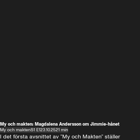
My och makten: Magdalena Andersson om Jimmie-hånet
My och makten
S1 E1
23.10.25
21 min
I det första avsnittet av ”My och Makten” ställer 