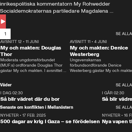
inrikespolitiska kommentatorn My Rohwedder 
Socialdemokraternas partiledare Magdalena 
Andersson till svars.
1
SE ALLA
AVSNITT 12
•
11 JUNI
26:27
AVSNITT 11
•
4 JUNI
2
My och makten: Douglas
My och makten: Denice
Thor
Westerberg
Moderata ungdomsförbundet 
Ungsvenskarnas 
(MUF:s) ordförande Douglas Thor 
förbundsordförande Denice 
gästar My och makten. I avsnittet 
Westerberg gästar My och makten.
diskuteras tonårsutvisningarna och 
avsnittet diskuteras migrationsfrå
hur Moderaterna ska locka väljare till 
och hur SD ska locka kvinnliga 
Väder
SE ALLA
valet i höst. 
väljare. 
I DAG 02:30
1:06
I GÅR 02:30
Så blir vädret där du bor
Så blir vädr
Senaste om konflikten i Mellanöstern
SE ALLA
NYHETER
•
17 FEB. 2025
0:45
NYHETER
•
16 F
500 dagar av krig i Gaza – se förödelsen
Nya vapen ti