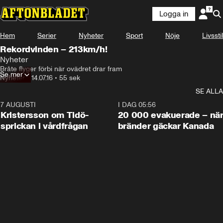
Logga in
Hem
Serier
Nyheter
Sport
Nöje
Livsstil
Rekordvinden – 213km/h!
Nyheter
Bråte flyger förbi när ovädret drar fram
Se mer
Nyheter
•
14.07.16
•
55 sek
SE ALLA
7 AUGUSTI
0:42
I DAG 05:56
Kristersson om Tidö-
20 000 evakuerade – nä
sprickan i vårdfrågan
bränder gäckar Kanada