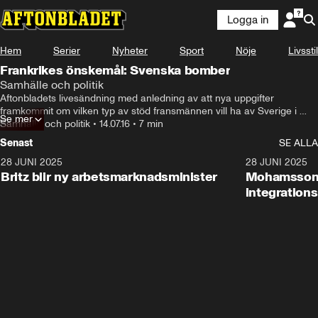
Logga in
Hem
Serier
Nyheter
Sport
Nöje
Livsstil
Frankrikes önskemål: Svenska bomber
Samhälle och politik
Aftonbladets livesändning med anledning av att nya uppgifter 
framkommit om vilken typ av stöd fransmännen vill ha av Sverige i 
Se mer
kriget mot IS. Reporter Olof Svensson i studion.
Samhälle och politik
•
14.07.16
•
7 min
Senast
SE ALLA
28 JUNI 2025
1:48
28 JUNI 2025
Britz blir ny arbetsmarknadsminister
Mohamsson b
integration