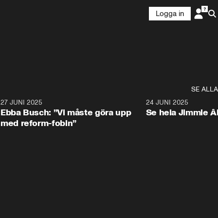
Logga in
SE ALLA
1
27 JUNI 2025
1:24
24 JUNI 2025
Ebba Busch: ”Vi måste göra upp
Se hela Jimmie Å
med reform-fobin”