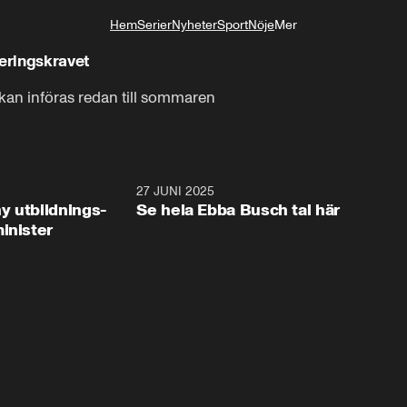
Hem
Serier
Nyheter
Sport
Nöje
Mer
Livsstil
teringskravet
kan införas redan till sommaren
2:28
27 JUNI 2025
32:2
y utbildnings-
Se hela Ebba Busch tal här
inister