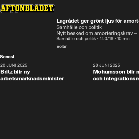
Lagrådet ger grönt ljus för amor
Samhälle och politik
Nytt besked om amorteringskrav – 
Samhälle och politik
•
14.07.16
•
10 min
Bolån
Senast
28 JUNI 2025
1:48
28 JUNI 2025
Britz blir ny
Mohamsson blir n
arbetsmarknadsminister
och integrationsm