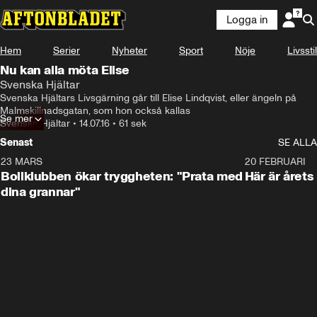
Logga in
Hem
Serier
Nyheter
Sport
Nöje
Livsstil
Nu kan alla möta Elise
Svenska Hjältar
Svenska Hjältars Livsgärning går till Elise Lindqvist, eller ängeln på 
Malmskillnadsgatan, som hon också kallas
Se mer
Svenska Hjältar
•
14.07.16
•
61 sek
Senast
SE ALLA
23 MARS
1:27
20 FEBRUARI
Bollklubben ökar tryggheten: "Prata med
Här är årets
dina grannar"