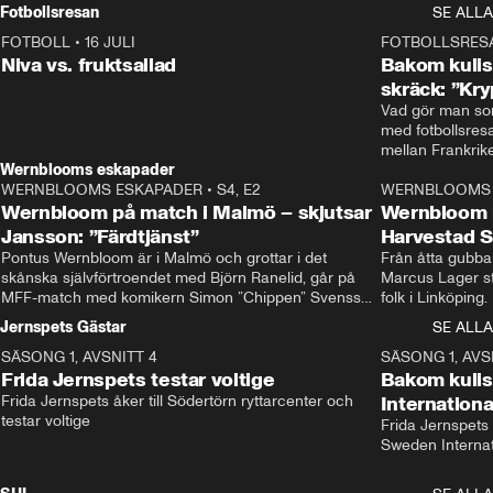
Rydström tar över
Fotbollsresan
SE ALLA
FOTBOLL
•
16 JULI
0:44
FOTBOLLSRES
Niva vs. fruktsallad
Bakom kulis
skräck: ”Kry
Vad gör man som
med fotbollsres
Wernblooms eskapader
WERNBLOOMS ESKAPADER
•
S4, E2
38:23
WERNBLOOMS 
Wernbloom på match i Malmö – skjutsar
Wernbloom 
Jansson: ”Färdtjänst”
Harvestad 
Pontus Wernbloom är i Malmö och grottar i det 
Från åtta gubbar 
skånska självförtroendet med Björn Ranelid, går på 
Marcus Lager sta
MFF-match med komikern Simon ”Chippen” Svensson 
folk i Linköping
och hjälper skadade stjärnbacken Pontus Jansson 
och Wernbloom kl
Jernspets Gästar
SE ALLA
hem. 
SÄSONG 1, AVSNITT 4
13:37
SÄSONG 1, AVS
Frida Jernspets testar voltige
Bakom kuli
Frida Jernspets åker till Södertörn ryttarcenter och 
Internation
testar voltige
Frida Jernspets 
Sweden Interna