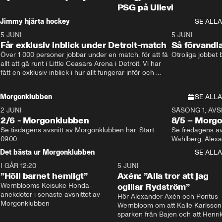
PSG på Ullevi
Jimmy hjärta hockey
SE ALLA
5 JUNI
11:14
5 JUNI
Får exklusiv inblick under Detroit-match
Så förvandl
Över 1 000 personer jobbar under en match, för att få 
Otroliga jobbet
allt att gå runt i Little Ceasars Arena i Detroit. Vi har 
fått en exklusiv inblick i hur allt fungerar inför och 
under match i världens bästa hockeyliga
Morgonklubben
SE ALLA
2 JUNI
SÄSONG 1, AVSN
2/6 - Morgonklubben
8/5 – Morg
Se tisdagens avsnitt av Morgonklubben här. Start 
Se fredagens av
09.00. 
Det bästa ur Morgonklubben
SE ALLA
I GÅR 12:20
1:14
5 JUNI
”Höll barnet hemligt”
Axén: ”Alla tror att jag
Wernblooms Keisuke Honda-
ogillar Rydström”
anekdoter i senaste avsnittet av 
Hör Alexander Axén och Pontus 
Morgonklubben
Wernbloom om att Kalle Karlsson 
sparken från Bajen och att Henrik