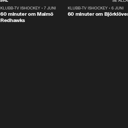
SHL
SE ALLA
KLUBB-TV ISHOCKEY
•
7 JUNI
1:02:53
KLUBB-TV ISHOCKEY
•
6 JUNI
1:0
Plus
60 minuter om Malmö
60 minuter om Björklöve
Redhawks