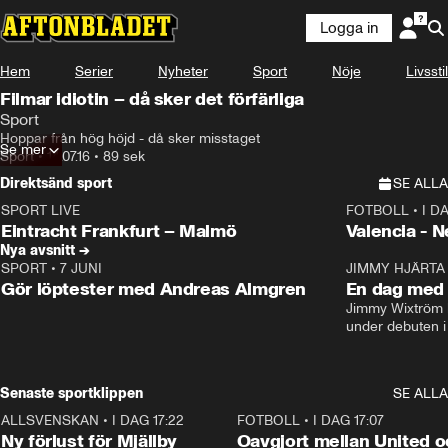
Logga in
Hem
Serier
Nyheter
Sport
Nöje
Livsstil
Filmar idiotin – då sker det förfärliga
Sport
Hoppar från hög höjd - då sker misstaget
Se mer
Sport
•
14.07.16
•
89 sek
Direktsänd sport
SE ALLA
SPORT LIVE
FOTBOLL
•
I D
LIVE
Plus
Plus
Eintracht Frankfurt – Malmö
Valencia - 
Nya avsnitt →
SPORT
•
7 JUNI
16:36
JIMMY HJÄRTA
Gör löptester med Andreas Almgren
En dag med 
Jimmy Wixtröm 
under debuten i
Senaste sportklippen
SE ALLA
ALLSVENSKAN
•
I DAG 17:22
0:37
FOTBOLL
•
I DAG 17:07
Ny förlust för Mjällby
Oavgjort mellan United o