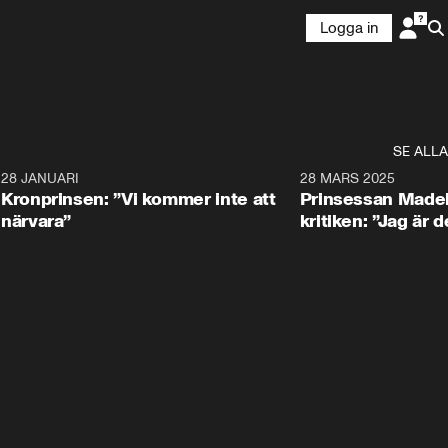
Logga in
SE ALLA
5
28 JANUARI
1:20
28 MARS 2025
Kronprinsen: ”Vi kommer inte att
Prinsessan Madel
närvara”
kritiken: ”Jag är d