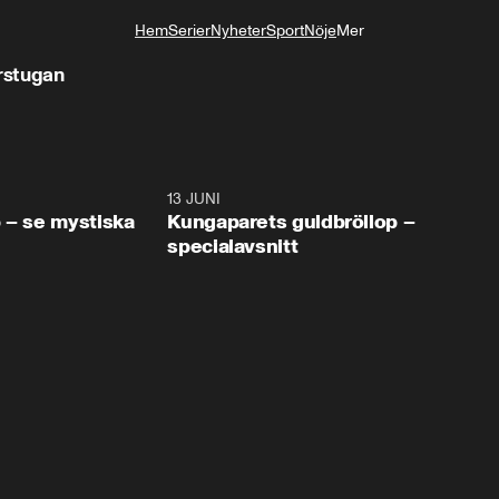
Hem
Serier
Nyheter
Sport
Nöje
Mer
Livsstil
arstugan
0:49
13 JUNI
45:0
 – se mystiska
Kungaparets guldbröllop –
specialavsnitt