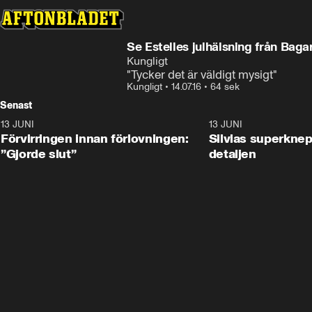
Se Estelles julhälsning från Bag
Kungligt
"Tycker det är väldigt mysigt"
Kungligt
•
14.07.16
•
64 sek
Senast
13 JUNI
1:28
13 JUNI
Förvirringen innan förlovningen:
Silvias superknep
”Gjorde slut”
detaljen