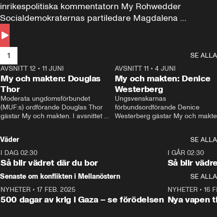
inrikespolitiska kommentatorn My Rohwedder 
Socialdemokraternas partiledare Magdalena 
Andersson till svars.
1
SE ALLA
AVSNITT 12
•
11 JUNI
26:27
AVSNITT 11
•
4 JUNI
2
My och makten: Douglas
My och makten: Denice
Thor
Westerberg
Moderata ungdomsförbundet 
Ungsvenskarnas 
(MUF:s) ordförande Douglas Thor 
förbundsordförande Denice 
gästar My och makten. I avsnittet 
Westerberg gästar My och makten.
diskuteras tonårsutvisningarna och 
avsnittet diskuteras migrationsfrå
hur Moderaterna ska locka väljare till 
och hur SD ska locka kvinnliga 
Väder
SE ALLA
valet i höst. 
väljare. 
I DAG 02:30
1:06
I GÅR 02:30
Så blir vädret där du bor
Så blir vädr
Senaste om konflikten i Mellanöstern
SE ALLA
NYHETER
•
17 FEB. 2025
0:45
NYHETER
•
16 F
500 dagar av krig i Gaza – se förödelsen
Nya vapen ti