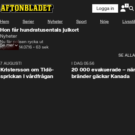
Logga in
Hem
Serier
Nyheter
Sport
Nöje
Livsstil
Hon får hundratusentals julkort
Nyheter
Nu får polisen rycka ut
Se mer
Nyheter
•
14.07.16
•
63 sek
SE ALLA
7 AUGUSTI
0:42
I DAG 05:56
Kristersson om Tidö-
20 000 evakuerade – nä
sprickan i vårdfrågan
bränder gäckar Kanada