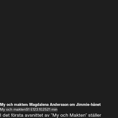
My och makten: Magdalena Andersson om Jimmie-hånet
My och makten
S1 E1
23.10.25
21 min
I det första avsnittet av ”My och Makten” ställer 